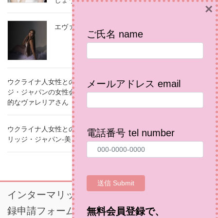
×
エヴァ Eva
ご氏名 name
ウクライナ人女性との結婚相談所（国際結婚）のインターマリッ
メールアドレス email
ジ・ジャパンの女性会員で、ウクライナ・ポルタヴァ在住の家庭
的なヴァレリアさん
ウクライナ人女性との結婚相談所（国際結婚婚活）のインターマ
電話番号 tel number
リッジ・ジャパン-美しく優しい美容師のユリアさん
インターマリッジジャパン・正式有料会員登
録申請フォーム
無料会員登録で、