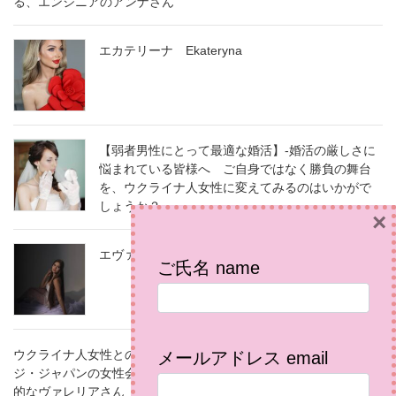
る、エンジニアのアンナさん
エカテリーナ Ekateryna
【弱者男性にとって最適な婚活】-婚活の厳しさに
悩まれている皆様へ ご自身ではなく勝負の舞台
を、ウクライナ人女性に変えてみるのはいかがで
しょうか？
×
エヴァ Eva
ご氏名 name
ウクライナ人女性との結婚相談所（国際結婚）のインターマリッ
メールアドレス email
ジ・ジャパンの女性会員で、ウクライナ・ポルタヴァ在住の家庭
的なヴァレリアさん