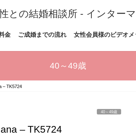
性との結婚相談所 - インター
料金
ご成婚までの流れ
女性会員様のビデオメ
40～49歳
– TK5724
40～49歳
a – TK5724