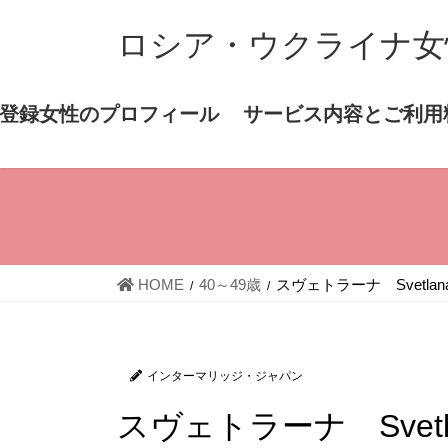
コ
ナ
ロシア・ウクライナ女
ン
ビ
テ
ゲ
ン
ー
登録女性のプロフィール
サービス内容とご利用
ツ
シ
へ
ョ
ス
ン
キ
に
ッ
移
プ
動
HOME
40～49歳
スヴェトラーナ Svetlana 
インターマリッジ・ジャパン
スヴェトラーナ Svetlan