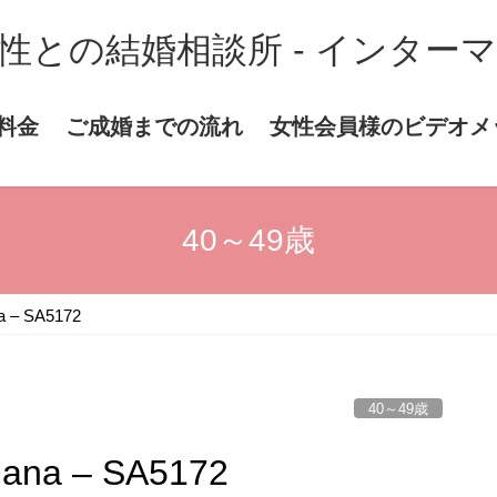
性との結婚相談所 - インター
料金
ご成婚までの流れ
女性会員様のビデオメ
40～49歳
– SA5172
40～49歳
a – SA5172