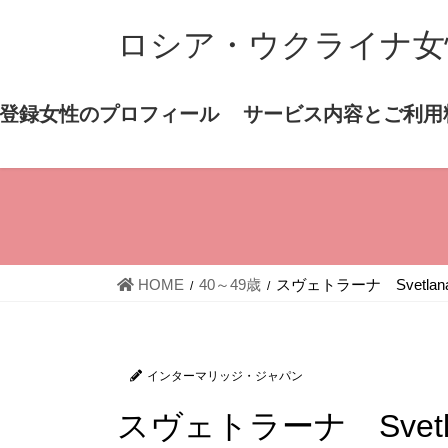
コ
ナ
ロシア・ウクライナ女
ン
ビ
テ
ゲ
ン
ー
登録女性のプロフィール
サービス内容とご利用
ツ
シ
へ
ョ
ス
ン
キ
に
ッ
移
プ
動
HOME
40～49歳
スヴェトラーナ Svetlana 
インターマリッジ・ジャパン
スヴェトラーナ Svetlan