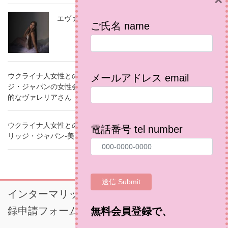
×
エヴァ Eva
ご氏名 name
ウクライナ人女性との結婚相談所（国際結婚）のインターマリッ
メールアドレス email
ジ・ジャパンの女性会員で、ウクライナ・ポルタヴァ在住の家庭
的なヴァレリアさん
ウクライナ人女性との結婚相談所（国際結婚婚活）のインターマ
電話番号 tel number
リッジ・ジャパン-美しく優しい美容師のユリアさん
インターマリッジジャパン・正式有料会員登
録申請フォーム
無料会員登録で、