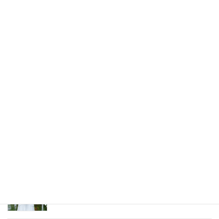
ロシア・ウクライナ女性が好む男性のタイプ10
ロシア・ウクライナ女性との会話に必須！ウクラ
イナの文化10選
ウクライナ女性と仲良くなるために、是非知って
おきたい8の秘密
ロシア・ウクライナ女性との初めてのデートを成
功させる10の鍵￼