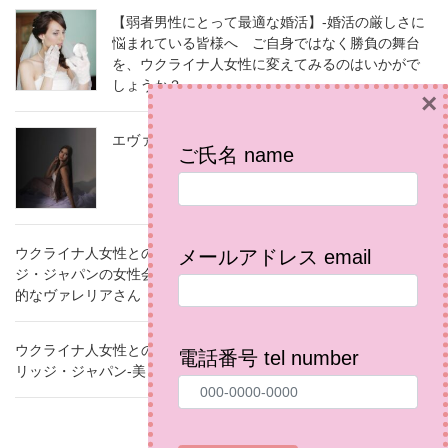
【弱者男性にとって最適な婚活】-婚活の厳しさに
悩まれている皆様へ ご自身ではなく勝負の舞台
を、ウクライナ人女性に変えてみるのはいかがで
しょうか？
×
エヴァ Eva
ご氏名 name
ウクライナ人女性との結婚相談所（国際結婚）のインターマリッ
メールアドレス email
ジ・ジャパンの女性会員で、ウクライナ・ポルタヴァ在住の家庭
的なヴァレリアさん
ウクライナ人女性との結婚相談所（国際結婚婚活）のインターマ
電話番号 tel number
リッジ・ジャパン-美しく優しい美容師のユリアさん