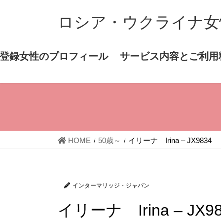
コ
ナ
ロシア・ウクライナ女
ン
ビ
テ
ゲ
ン
ー
登録女性のプロフィール
サービス内容とご利用
ツ
シ
へ
ョ
ス
ン
キ
に
ッ
移
プ
動
HOME
50歳～
イリーナ Irina – JX9834
インターマリッジ・ジャパン
イリーナ Irina – JX9