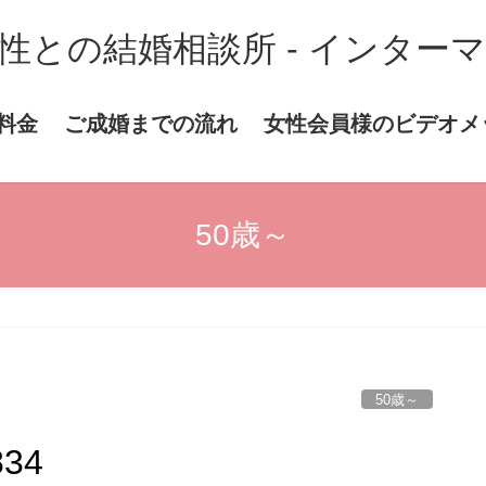
性との結婚相談所 - インター
料金
ご成婚までの流れ
女性会員様のビデオメ
50歳～
50歳～
834